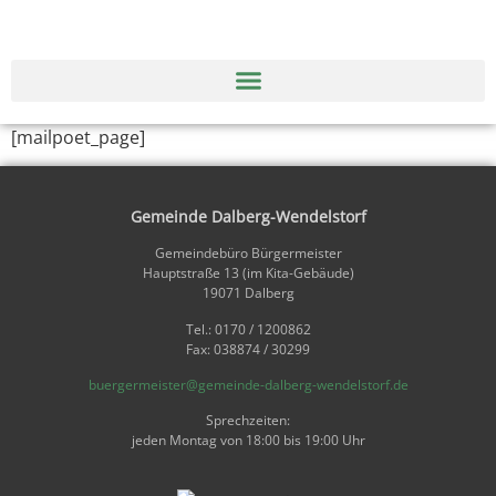
[mailpoet_page]
Gemeinde Dalberg-Wendelstorf
Gemeindebüro Bürgermeister
Hauptstraße 13 (im Kita-Gebäude)
19071 Dalberg
Tel.: 0170 / 1200862
Fax: 038874 / 30299
buergermeister@gemeinde-dalberg-wendelstorf.de
Sprechzeiten:
jeden Montag von 18:00 bis 19:00 Uhr