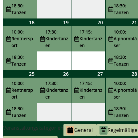
18:30:
18:30:
Tanzen
Tanzen
18
19
20
21
10:00:
17:30:
17:15:
10:00:
Rentnersp
Kindertanz
Kindertanz
Alphornblä
ort
en
en
ser
18:30:
18:30:
Tanzen
Tanzen
25
26
27
28
10:00:
17:30:
17:15:
10:00:
Rentnersp
Kindertanz
Kindertanz
Alphornblä
ort
en
en
ser
18:30:
18:30:
Tanzen
Tanzen
Veranstaltungskategorien
General
Regelmäßige