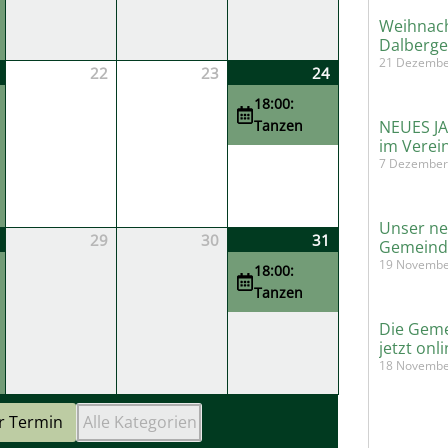
Weihnach
Dalberge
21 Dezembe
22
23
24
18:00:
Tanzen
NEUES J
im Verei
7 Dezember
Unser ne
29
30
31
Gemeind
19 Novembe
18:00:
Tanzen
Die Geme
jetzt onli
18 Novembe
r Termin
Alle Kategorien