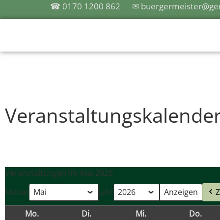
☎ 0170 1200 862
✉ buergermeister@gem
Veranstaltungskalender
Veranstaltungen im Mai 2026
Monat
Jahr
Z
Mo.
Di.
Mi.
Do.