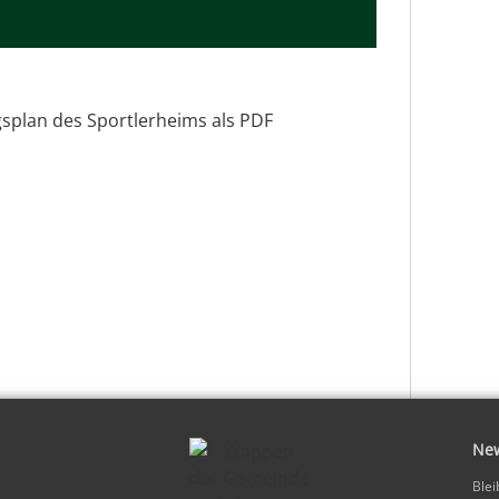
gsplan des Sportlerheims als PDF
New
Blei