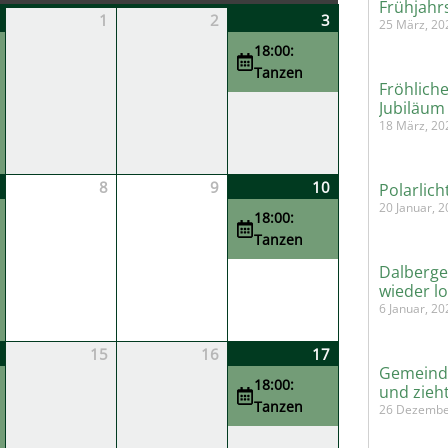
Frühjahr
1
2
3
25 März, 20
18:00:
Tanzen
Fröhliche
Jubiläum
18 März, 20
8
9
10
Polarlic
20 Januar, 
18:00:
Tanzen
Dalberge
wieder l
6 Januar, 2
15
16
17
Gemeinde
18:00:
und zieh
Tanzen
26 Dezembe