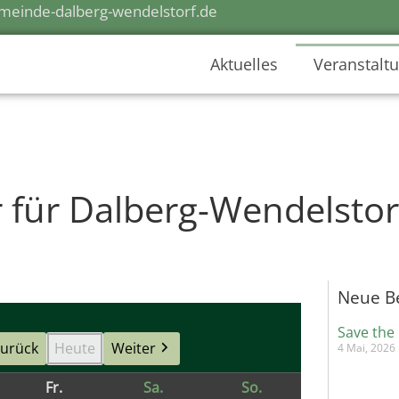
einde-dalberg-wendelstorf.de
Aktuelles
Veranstalt
 für Dalberg-Wendelstor
Neue B
Save the
urück
Heute
Weiter
4 Mai, 2026
Fr.
Sa.
So.