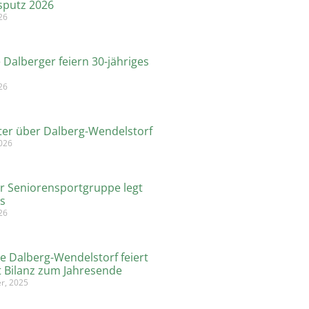
sputz 2026
26
 Dalberger feiern 30-jähriges
26
hter über Dalberg-Wendelstorf
2026
r Seniorensportgruppe legt
os
026
 Dalberg-Wendelstorf feiert
t Bilanz zum Jahresende
r, 2025