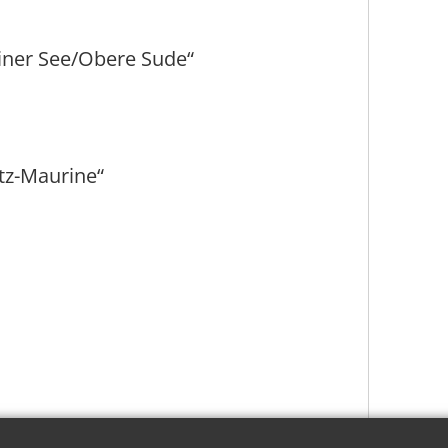
iner See/Obere Sude“
tz-Maurine“