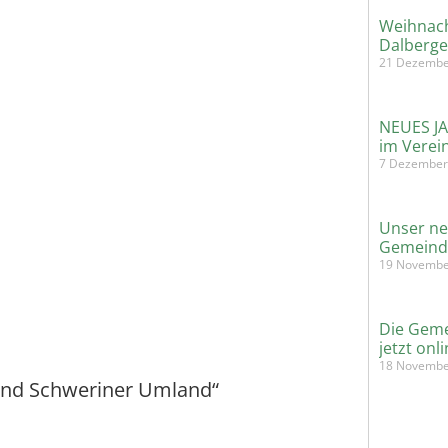
Weihnach
Dalberge
21 Dezembe
NEUES J
im Verei
7 Dezember
Unser ne
Gemeind
19 Novembe
Die Geme
jetzt onli
18 Novembe
nd Schweriner Umland“