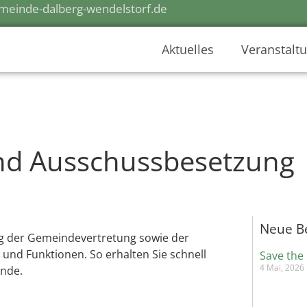
einde-dalberg-wendelstorf.de
Aktuelles
Veranstalt
nd Ausschussbesetzung
Neue B
lung der Gemeindevertretung sowie der
und Funktionen. So erhalten Sie schnell
Save the
4 Mai, 2026
inde.