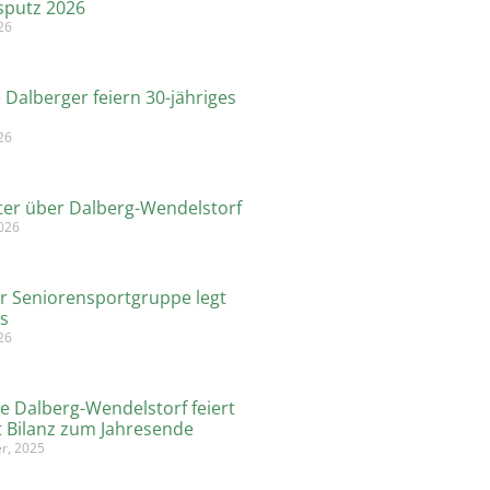
sputz 2026
26
 Dalberger feiern 30-jähriges
26
hter über Dalberg-Wendelstorf
2026
r Seniorensportgruppe legt
os
026
 Dalberg-Wendelstorf feiert
t Bilanz zum Jahresende
r, 2025