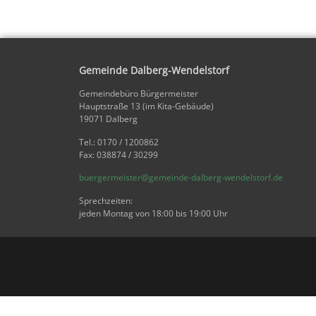
Gemeinde Dalberg-Wendelstorf
Gemeindebüro Bürgermeister
Hauptstraße 13 (im Kita-Gebäude)
19071 Dalberg
Tel.: 0170 / 1200862
Fax: 038874 / 30299
buergermeister@gemeinde-dalberg-wendelstorf.de
Sprechzeiten:
jeden Montag von 18:00 bis 19:00 Uhr