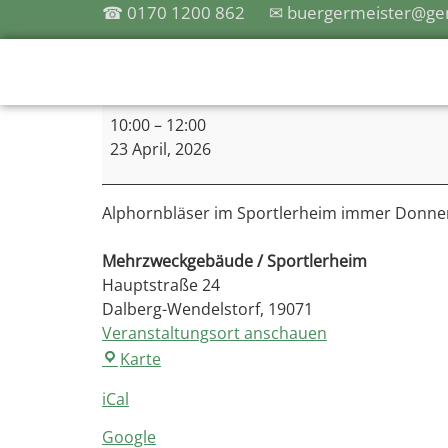
☎ 0170 1200 862
✉ buergermeister@gem
10:00
–
12:00
23 April, 2026
Alphornbläser im Sportlerheim immer Donner
Mehrzweckgebäude / Sportlerheim
Hauptstraße 24
Dalberg-Wendelstorf
,
19071
Veranstaltungsort anschauen
Karte
iCal
Google