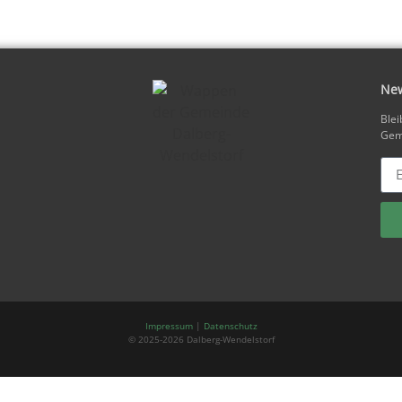
New
Blei
Geme
Alt
Impressum
|
Datenschutz
© 2025-2026 Dalberg-Wendelstorf