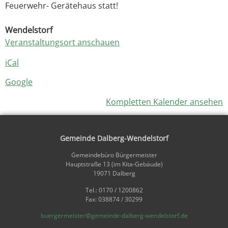
Feuerwehr- Gerätehaus statt!
Wendelstorf
Veranstaltungsort anschauen
iCal
Google
Kompletten Kalender ansehen
Gemeinde Dalberg-Wendelstorf
Gemeindebüro Bürgermeister
Hauptstraße 13 (im Kita-Gebäude)
19071 Dalberg
Tel.: 0170 / 1200862
Fax: 038874 / 30299
buergermeister@gemeinde-dalberg-wendelstorf.de